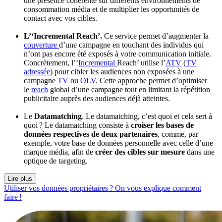
une présence cohérente sur différents environnements de
consommation média et de multiplier les opportunités de
contact avec vos cibles.
L’
‘
Incremental
Reach’
.
Ce service permet d’augmenter la
couverture
d’une campagne en touchant des individus qui
n’ont pas encore été exposés à votre communication initiale.
Concrètement, l’‘
Incremental
Reach’ utilise l’
ATV
(
TV
adressée
) pour cibler les audiences non exposées à une
campagne
TV
ou
OLV
. Cette approche permet d’optimiser
le
reach
global d’une campagne tout en limitant la répétition
publicitaire auprès des audiences déjà atteintes.
Le
Datamatching
. Le datamatching, c’est quoi et cela sert à
quoi ? Le datamatching consiste à
croiser les bases de
données respectives de deux partenaires
, comme, par
exemple, votre base de données personnelle avec celle d’une
marque média, afin de
créer des cibles sur mesure
dans une
optique de targeting.
Lire plus
Utiliser vos données propriétaires ? On vous explique comment
faire !