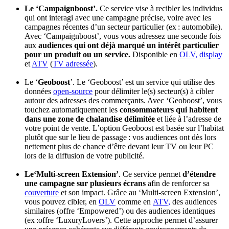
Le ‘Campaignboost’.
Ce service vise à recibler les individus
qui ont interagi avec une campagne précise, voire avec les
campagnes récentes d’un secteur particulier (ex : automobile).
Avec ‘Campaignboost’, vous vous adressez une seconde fois
aux
audiences qui ont déjà marqué un intérêt particulier
pour un produit ou un service.
Disponible en
OLV,
display
et
ATV
(
TV adressée
).
Le ‘
Geoboost
’. Le ‘Geoboost’ est un service qui utilise des
données
open-source
pour délimiter le(s) secteur(s) à cibler
autour des adresses des commerçants. Avec ‘Geoboost’, vous
touchez automatiquement les
consommateurs qui habitent
dans une zone de chalandise délimitée
et liée à l’adresse de
votre point de vente. L’option Geoboost est basée sur l’habitat
plutôt que sur le lieu de passage : vos audiences ont dès lors
nettement plus de chance d’être devant leur TV ou leur PC
lors de la diffusion de votre publicité.
Le‘Multi-screen Extension’
. Ce service permet
d’étendre
une campagne sur plusieurs écrans
afin de renforcer sa
couverture
et son impact. Grâce au ‘Multi-screen Extension’,
vous pouvez cibler, en
OLV
comme en
ATV,
des audiences
similaires (offre ‘Empowered’) ou des audiences identiques
(ex :offre ‘LuxuryLovers’). Cette approche permet d’assurer